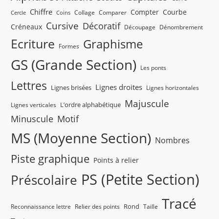
Chiffre
Compter
Courbe
Collage
Comparer
Cercle
Coins
Cursive
Décoratif
Créneaux
Découpage
Dénombrement
Ecriture
Graphisme
Formes
GS (Grande Section)
Les ponts
Lettres
Lignes droites
Lignes brisées
Lignes horizontales
Majuscule
L’ordre alphabétique
Lignes verticales
Minuscule
Motif
MS (Moyenne Section)
Nombres
Piste graphique
Points à relier
PS (Petite Section)
Préscolaire
Tracé
Rond
Reconnaissance lettre
Relier des points
Taille