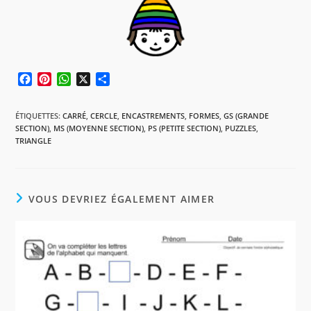
F
P
W
X
P
a
i
h
a
c
n
a
r
ÉTIQUETTES
:
CARRÉ
,
CERCLE
,
ENCASTREMENTS
,
FORMES
,
GS (GRANDE
e
t
t
t
SECTION)
,
MS (MOYENNE SECTION)
,
PS (PETITE SECTION)
,
PUZZLES
,
b
e
s
a
TRIANGLE
o
r
A
g
o
e
p
e
k
s
p
r
t
VOUS DEVRIEZ ÉGALEMENT AIMER