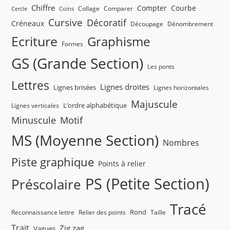
Chiffre
Compter
Courbe
Collage
Comparer
Cercle
Coins
Cursive
Décoratif
Créneaux
Découpage
Dénombrement
Ecriture
Graphisme
Formes
GS (Grande Section)
Les ponts
Lettres
Lignes droites
Lignes brisées
Lignes horizontales
Majuscule
L’ordre alphabétique
Lignes verticales
Minuscule
Motif
MS (Moyenne Section)
Nombres
Piste graphique
Points à relier
PS (Petite Section)
Préscolaire
Tracé
Rond
Reconnaissance lettre
Relier des points
Taille
Trait
Zig zag
Vagues