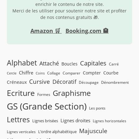
enrichir le contenu de notre site.
Merci de les utiliser pour soutenir notre site et profiter
de nos contenus gratuits 🎁.
Amazon 🛒
Booking.com 🏨
Alphabet
Capitales
Attaché
Boucles
Carré
Chiffre
Compter
Courbe
Collage
Comparer
Cercle
Coins
Cursive
Décoratif
Créneaux
Découpage
Dénombrement
Ecriture
Graphisme
Formes
GS (Grande Section)
Les ponts
Lettres
Lignes droites
Lignes brisées
Lignes horizontales
Majuscule
L’ordre alphabétique
Lignes verticales