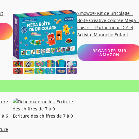
rt
Smowo® Kit de Bricolage –
Boîte Créative Colorée Mega 
Loisirs – Parfait pour DIY et
Activité Manuelle Enfant
REGARDER SUR
AMAZON
4 à 6
Ecriture des chiffres de 7 à 9