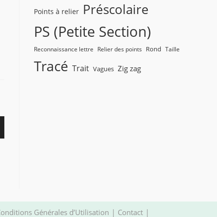
Préscolaire
Points à relier
PS (Petite Section)
Rond
Reconnaissance lettre
Relier des points
Taille
Tracé
Trait
Zig zag
Vagues
onditions Générales d’Utilisation
Contact