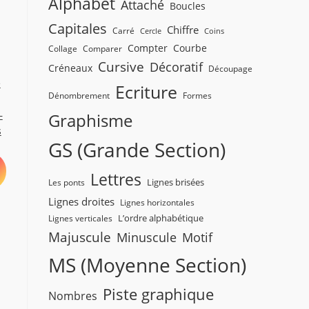
Alphabet
Attaché
Boucles
Capitales
Chiffre
Carré
Cercle
Coins
Compter
Courbe
Collage
Comparer
Cursive
Décoratif
Créneaux
Découpage
e
Ecriture
Dénombrement
Formes
–
Graphisme
s
GS (Grande Section)
Lettres
Lignes brisées
Les ponts
Lignes droites
Lignes horizontales
L’ordre alphabétique
Lignes verticales
Majuscule
Minuscule
Motif
MS (Moyenne Section)
Piste graphique
Nombres