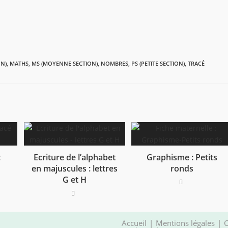
ON)
,
MATHS
,
MS (MOYENNE SECTION)
,
NOMBRES
,
PS (PETITE SECTION)
,
TRACÉ
:
Ecriture de l’alphabet
Graphisme : Petits
en majuscules : lettres
ronds
G et H
Accueil
Mentions légales
C