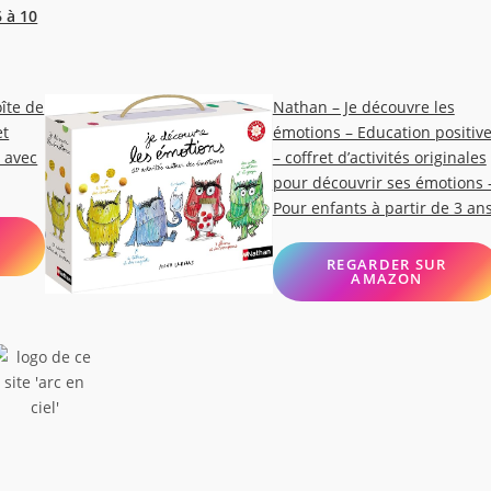
6 à 10
îte de
Nathan – Je découvre les
et
émotions – Education positiv
 avec
– coffret d’activités originales
pour découvrir ses émotions 
Pour enfants à partir de 3 an
REGARDER SUR
AMAZON