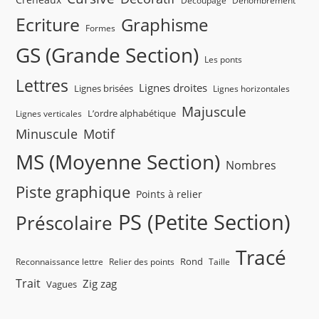
Ecriture
Graphisme
Formes
GS (Grande Section)
Les ponts
Lettres
Lignes droites
Lignes brisées
Lignes horizontales
Majuscule
L’ordre alphabétique
Lignes verticales
Minuscule
Motif
MS (Moyenne Section)
Nombres
Piste graphique
Points à relier
PS (Petite Section)
Préscolaire
Tracé
Rond
Reconnaissance lettre
Relier des points
Taille
Trait
Zig zag
Vagues