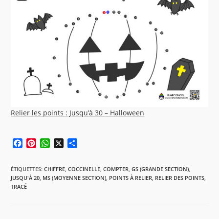
Relier les points : Jusqu’à 30 – Halloween
F
P
W
X
P
a
i
h
a
c
n
a
r
ÉTIQUETTES
:
CHIFFRE
,
COCCINELLE
,
COMPTER
,
GS (GRANDE SECTION)
,
e
t
t
t
JUSQU'À 20
,
MS (MOYENNE SECTION)
,
POINTS À RELIER
,
RELIER DES POINTS
,
b
e
s
a
TRACÉ
o
r
A
g
o
e
p
e
k
s
p
r