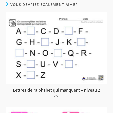
t
VOUS DEVRIEZ ÉGALEMENT AIMER
Lettres de l’alphabet qui manquent – niveau 2