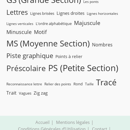
Les ponts
Lettres
Lignes droites
Lignes brisées
Lignes horizontales
Majuscule
L’ordre alphabétique
Lignes verticales
Minuscule
Motif
MS (Moyenne Section)
Nombres
Piste graphique
Points à relier
PS (Petite Section)
Préscolaire
Tracé
Rond
Reconnaissance lettre
Relier des points
Taille
Trait
Zig zag
Vagues
Accueil
Mentions légales
Conditions Générales d’Utilisation
Contact