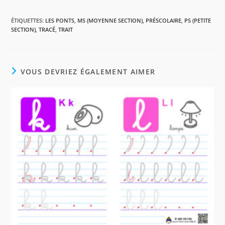
a
i
h
a
c
n
a
r
ÉTIQUETTES
:
LES PONTS
,
MS (MOYENNE SECTION)
,
PRÉSCOLAIRE
,
PS (PETITE
e
t
t
t
SECTION)
,
TRACÉ
,
TRAIT
b
e
s
a
o
r
A
g
o
e
p
e
k
s
p
r
VOUS DEVRIEZ ÉGALEMENT AIMER
t