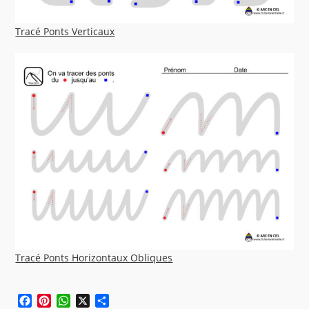
Tracé Ponts Verticaux
Tracé Ponts Horizontaux Obliques
F
P
W
X
P