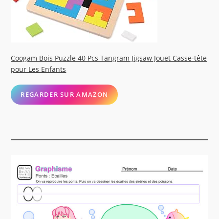
Coogam Bois Puzzle 40 Pcs Tangram Jigsaw Jouet Casse-tête
pour Les Enfants
REGARDER SUR AMAZON