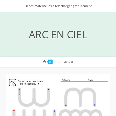
Skip
Fiches maternelles à télécharger gratuitement
to
content
ARC EN CIEL
0
MENU