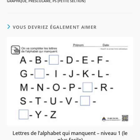
GRAPHIQUE
,
PRÉSCOLAIRE
,
PS (PETITE SECTION)
b
e
s
a
o
r
A
g
o
e
p
e
k
s
p
r
VOUS DEVRIEZ ÉGALEMENT AIMER
t
Lettres de l’alphabet qui manquent – niveau 1 (le
plus facile)