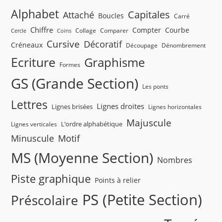
Alphabet
Capitales
Attaché
Boucles
Carré
Chiffre
Compter
Courbe
Collage
Comparer
Cercle
Coins
Cursive
Décoratif
Créneaux
Découpage
Dénombrement
Ecriture
Graphisme
Formes
GS (Grande Section)
Les ponts
Lettres
Lignes droites
Lignes brisées
Lignes horizontales
Majuscule
L’ordre alphabétique
Lignes verticales
Minuscule
Motif
MS (Moyenne Section)
Nombres
Piste graphique
Points à relier
PS (Petite Section)
Préscolaire