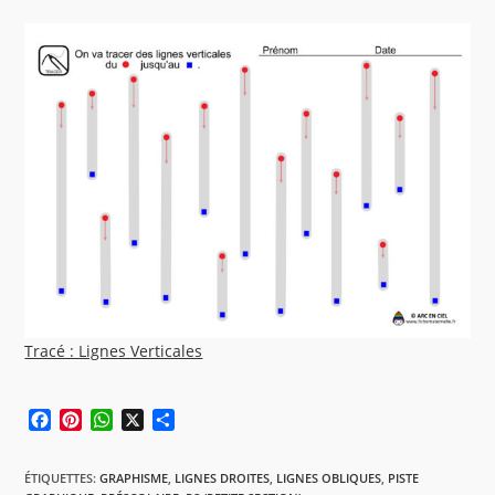
Tracé : Lignes Verticales
F
P
W
X
P
a
i
h
a
c
n
a
r
ÉTIQUETTES
:
GRAPHISME
,
LIGNES DROITES
,
LIGNES OBLIQUES
,
PISTE
e
t
t
t