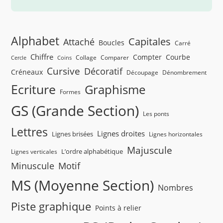
Alphabet
Capitales
Attaché
Boucles
Carré
Chiffre
Compter
Courbe
Collage
Comparer
Cercle
Coins
Cursive
Décoratif
Créneaux
Découpage
Dénombrement
Ecriture
Graphisme
Formes
GS (Grande Section)
Les ponts
Lettres
Lignes droites
Lignes brisées
Lignes horizontales
Majuscule
L’ordre alphabétique
Lignes verticales
Minuscule
Motif
MS (Moyenne Section)
Nombres
Piste graphique
Points à relier