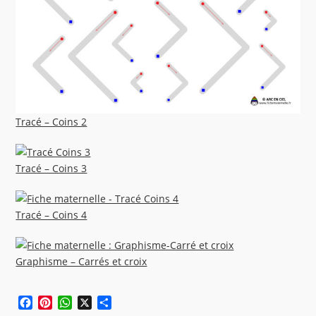
Tracé – Coins 2
Tracé – Coins 3
Tracé – Coins 4
Graphisme – Carrés et croix
F
P
W
X
P