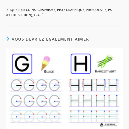
a
i
h
a
c
n
a
r
ÉTIQUETTES
:
COINS
,
GRAPHISME
,
PISTE GRAPHIQUE
,
PRÉSCOLAIRE
,
PS
e
t
t
t
(PETITE SECTION)
,
TRACÉ
b
e
s
a
o
r
A
g
o
e
p
e
k
s
p
r
VOUS DEVRIEZ ÉGALEMENT AIMER
t