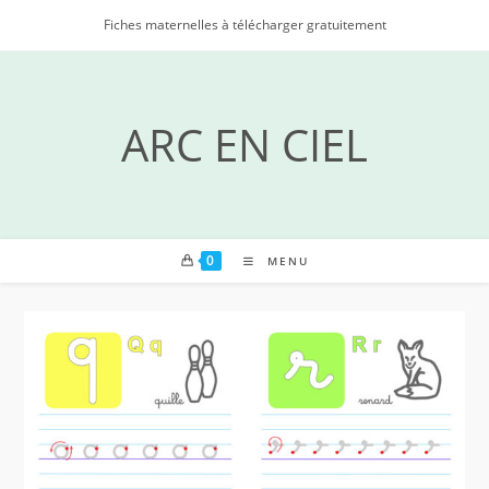
Skip
Fiches maternelles à télécharger gratuitement
to
content
ARC EN CIEL
0
MENU