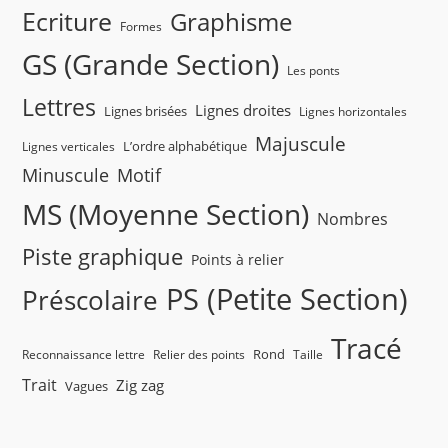
Ecriture
Graphisme
Formes
GS (Grande Section)
Les ponts
Lettres
Lignes droites
Lignes brisées
Lignes horizontales
Majuscule
L’ordre alphabétique
Lignes verticales
Minuscule
Motif
MS (Moyenne Section)
Nombres
Piste graphique
Points à relier
PS (Petite Section)
Préscolaire
Tracé
Rond
Reconnaissance lettre
Relier des points
Taille
Trait
Zig zag
Vagues