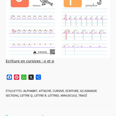
Ecriture en cursives : o et p
F
P
W
X
P
a
i
h
a
c
n
a
r
ÉTIQUETTES
:
ALPHABET
,
ATTACHÉ
,
CURSIVE
,
ECRITURE
,
GS (GRANDE
e
t
t
t
SECTION)
,
LETTRE Q
,
LETTRE R
,
LETTRES
,
MINUSCULE
,
TRACÉ
b
e
s
a
o
r
A
g
o
e
p
e
k
s
p
r