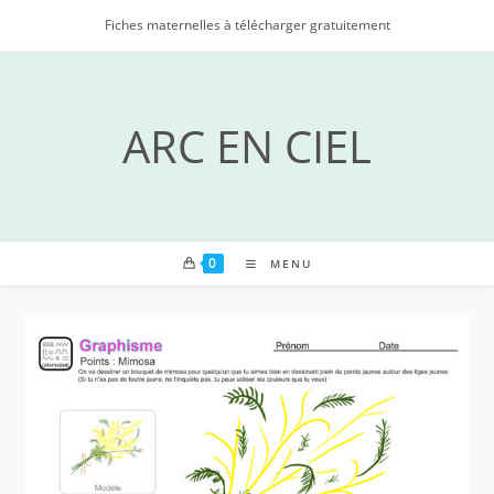
Skip
Fiches maternelles à télécharger gratuitement
to
content
ARC EN CIEL
0
MENU