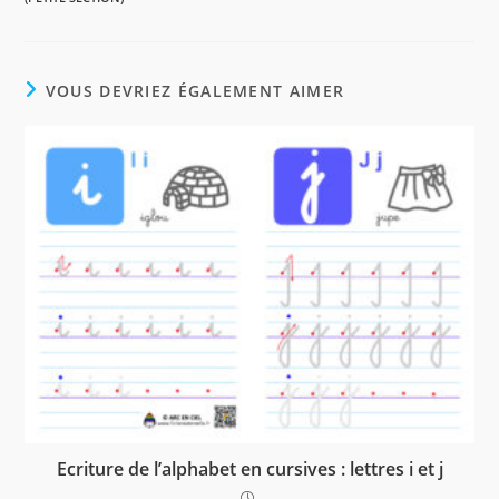
o
r
A
g
o
e
p
e
k
s
p
r
t
VOUS DEVRIEZ ÉGALEMENT AIMER
Ecriture de l’alphabet en cursives : lettres i et j