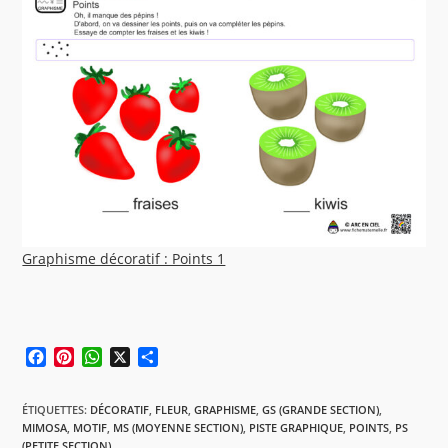
Graphisme décoratif : Points 1
F
P
W
X
P
a
i
h
a
c
n
a
r
ÉTIQUETTES
:
DÉCORATIF
,
FLEUR
,
GRAPHISME
,
GS (GRANDE SECTION)
,
e
t
t
t
MIMOSA
,
MOTIF
,
MS (MOYENNE SECTION)
,
PISTE GRAPHIQUE
,
POINTS
,
PS
b
e
s
a
(PETITE SECTION)