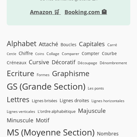
Amazon 🛒
Booking.com 🏨
Alphabet
Capitales
Attaché
Boucles
Carré
Chiffre
Compter
Courbe
Collage
Comparer
Cercle
Coins
Cursive
Décoratif
Créneaux
Découpage
Dénombrement
Ecriture
Graphisme
Formes
GS (Grande Section)
Les ponts
Lettres
Lignes droites
Lignes brisées
Lignes horizontales
Majuscule
L’ordre alphabétique
Lignes verticales
Minuscule
Motif
MS (Moyenne Section)
Nombres