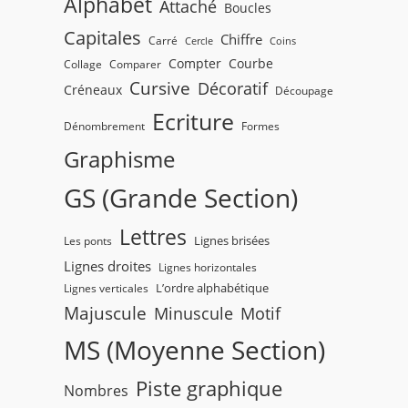
Alphabet
Attaché
Boucles
Capitales
Chiffre
Carré
Cercle
Coins
Compter
Courbe
Collage
Comparer
Cursive
Décoratif
Créneaux
Découpage
Ecriture
Dénombrement
Formes
Graphisme
GS (Grande Section)
Lettres
Lignes brisées
Les ponts
Lignes droites
Lignes horizontales
L’ordre alphabétique
Lignes verticales
Majuscule
Minuscule
Motif
MS (Moyenne Section)
Piste graphique
Nombres